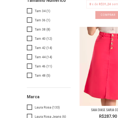
Tamanho Numerico
8
x de
R$31,24
sem
Tam 34 (1)
COMPRAR
Tam 36 (1)
Tam 38 (8)
Tam 40 (12)
Tam 42 (14)
Tam 44 (14)
Tam 46 (11)
Tam 48 (5)
Marca
Laura Rosa (133)
SAIA EVASE SARJA C
R$287,90
Laura Rosa Jeans (6)