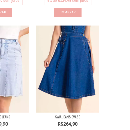
90
sem juros
4
x de
R$29,98
sem juros
RAR
COMPRAR
E JEANS
SAIA JEANS EVASE
9,90
R$264,90