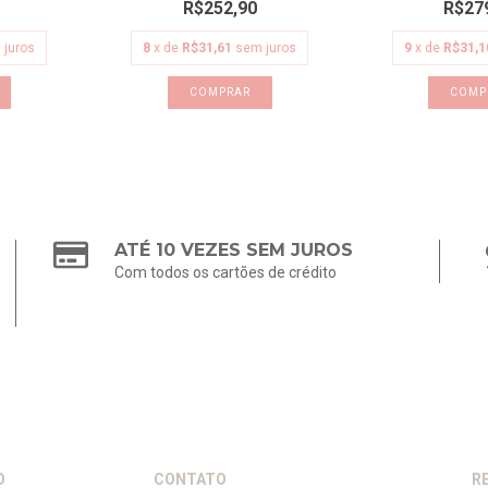
R$252,90
R$27
 juros
8
x de
R$31,61
sem juros
9
x de
R$31,1
COMPRAR
COMP
ATÉ 10 VEZES SEM JUROS
Com todos os cartões de crédito
O
CONTATO
R