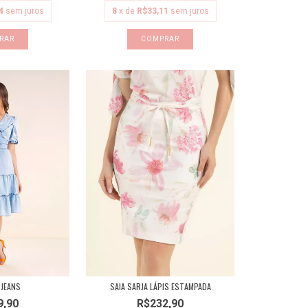
4
sem juros
8
x de
R$33,11
sem juros
RAR
COMPRAR
 JEANS
SAIA SARJA LÁPIS ESTAMPADA
9,90
R$232,90