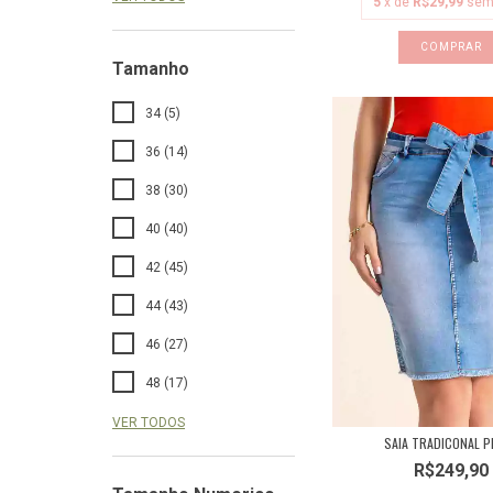
5
x de
R$29,99
sem
COMPRAR
Tamanho
34 (5)
36 (14)
38 (30)
40 (40)
42 (45)
44 (43)
46 (27)
48 (17)
VER TODOS
SAIA TRADICONAL P
R$249,90