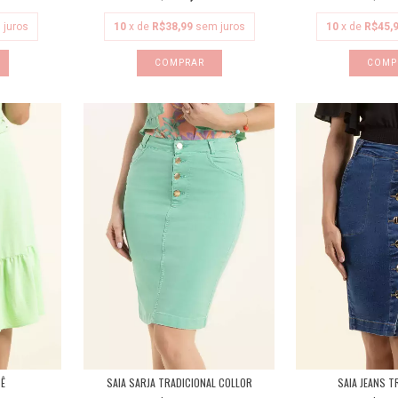
 juros
10
x de
R$38,99
sem juros
10
x de
R$45,
COMPRAR
COMP
SÊ
SAIA SARJA TRADICIONAL COLLOR
SAIA JEANS T