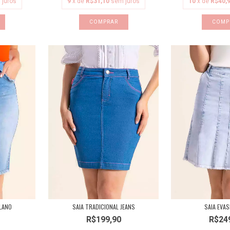
 juros
9
x de
R$31,10
sem juros
10
x de
R$40,
COMPRAR
COMP
LANO
SAIA TRADICIONAL JEANS
SAIA EVAS
R$199,90
R$24