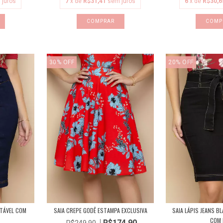
 juros
7
x de
R$31,41
sem juros
6
x de
R$30,6
COMPRAR
COMP
30
%
OFF
20
%
OFF
NTÁVEL COM
SAIA CREPE GODÊ ESTAMPA EXCLUSIVA
SAIA LÁPIS JEANS B
COM F
R$174,90