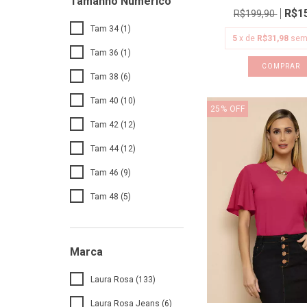
Tamanho Numerico
R$1
R$199,90
Tam 34 (1)
5
x de
R$31,98
sem
Tam 36 (1)
COMPRAR
Tam 38 (6)
Tam 40 (10)
25
%
OFF
Tam 42 (12)
Tam 44 (12)
Tam 46 (9)
Tam 48 (5)
Marca
Laura Rosa (133)
Laura Rosa Jeans (6)