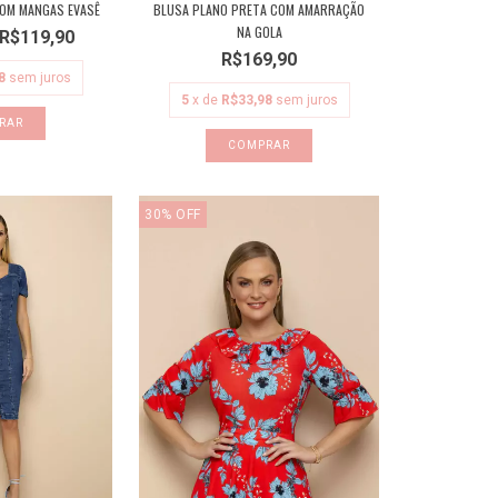
COM MANGAS EVASÊ
BLUSA PLANO PRETA COM AMARRAÇÃO
NA GOLA
R$119,90
R$169,90
8
sem juros
5
x de
R$33,98
sem juros
RAR
COMPRAR
30
%
OFF