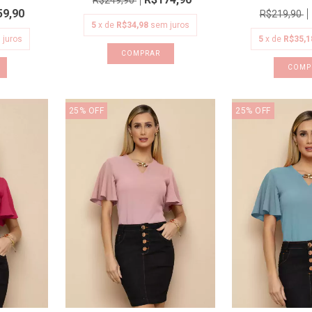
R$249,90
59,90
R$219,90
5
x de
R$34,98
sem juros
 juros
5
x de
R$35,1
COMPRAR
COMP
25
%
OFF
25
%
OFF