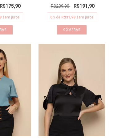
R$175,90
R$191,90
R$239,90
8
sem juros
6
x de
R$31,98
sem juros
RAR
COMPRAR