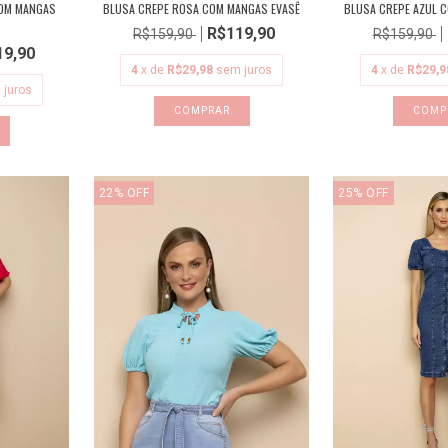
COM MANGAS
BLUSA CREPE ROSA COM MANGAS EVASÊ
BLUSA CREPE AZUL 
R$119,90
R$159,90
R$159,90
19,90
4
x de
R$29,98
sem juros
4
x de
R$29,9
 juros
COMPRAR
COMP
22
%
OFF
25
%
OFF