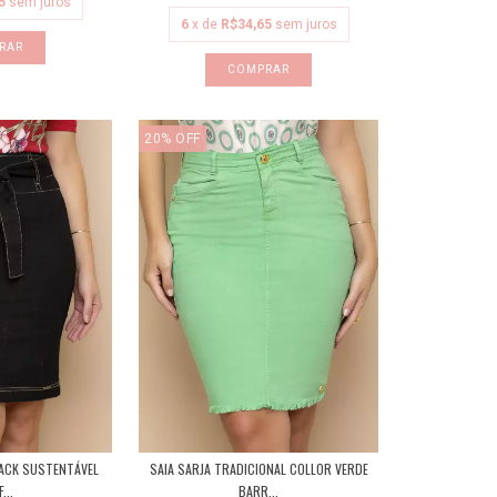
5
sem juros
6
x de
R$34,65
sem juros
RAR
COMPRAR
20
%
OFF
LACK SUSTENTÁVEL
SAIA SARJA TRADICIONAL COLLOR VERDE
...
BARR...