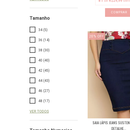
8
x de
R$29,99
sem
COMPRAR
Tamanho
34 (5)
20
%
OFF
36 (14)
38 (30)
40 (40)
42 (45)
44 (43)
46 (27)
48 (17)
VER TODOS
SAIA LÁPIS JEANS SUSTE
DETALHE...