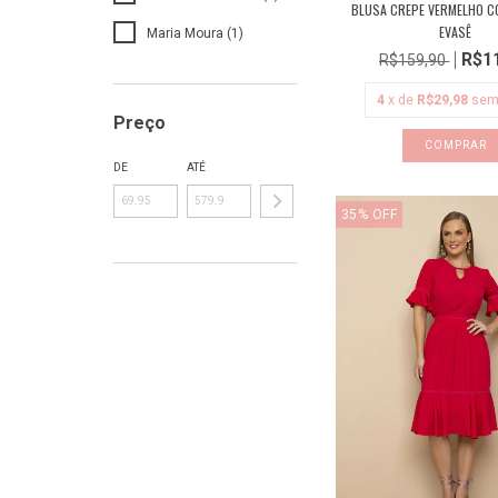
BLUSA CREPE VERMELHO 
EVASÊ
Maria Moura (1)
R$1
R$159,90
4
x de
R$29,98
sem
Preço
COMPRAR
DE
ATÉ
35
%
OFF