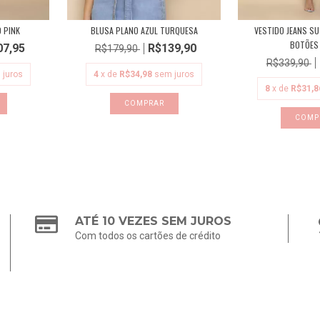
 PINK
BLUSA PLANO AZUL TURQUESA
VESTIDO JEANS S
BOTÕES 
07,95
R$139,90
R$179,90
R$339,90
 juros
4
x de
R$34,98
sem juros
8
x de
R$31,8
COMPRAR
COMP
ATÉ 10 VEZES SEM JUROS
Com todos os cartões de crédito