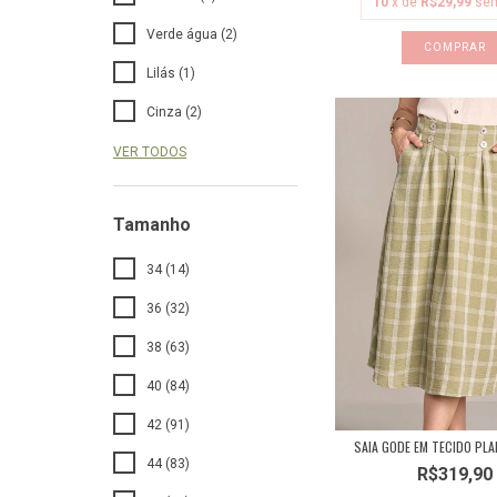
10
x de
R$29,99
sem
Verde água (2)
COMPRAR
Lilás (1)
Cinza (2)
VER TODOS
Tamanho
34 (14)
36 (32)
38 (63)
40 (84)
42 (91)
SAIA GODE EM TECIDO PL
44 (83)
R$319,90