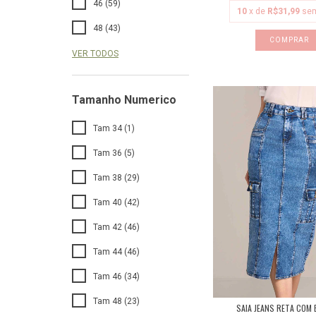
46 (59)
10
x de
R$31,99
sem
48 (43)
COMPRAR
VER TODOS
Tamanho Numerico
Tam 34 (1)
Tam 36 (5)
Tam 38 (29)
Tam 40 (42)
Tam 42 (46)
Tam 44 (46)
Tam 46 (34)
Tam 48 (23)
SAIA JEANS RETA COM