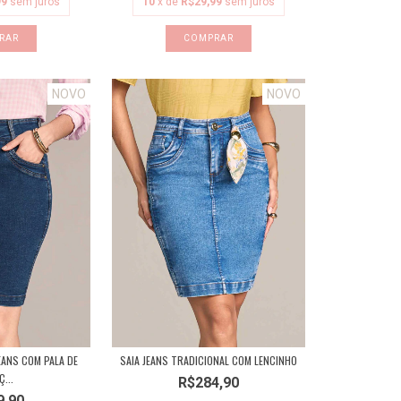
99
sem juros
10
x de
R$29,99
sem juros
RAR
COMPRAR
NOVO
NOVO
SAIA JEANS TRADICIONAL COM LENCINHO
EANS COM PALA DE
...
R$284,90
9,90