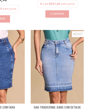
9
x de
R$31,66
sem juros
99
sem juros
COMPRAR
RAR
NOVO
SAIA TRADICIONAL JEANS COM DETALHE
NS COM FAIXA