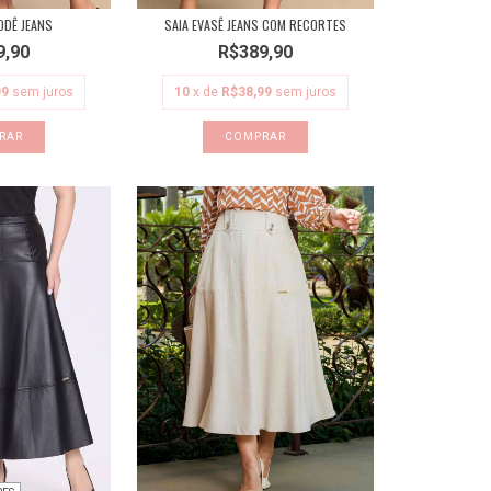
ODÊ JEANS
SAIA EVASÊ JEANS COM RECORTES
9,90
R$389,90
99
sem juros
10
x de
R$38,99
sem juros
RAR
COMPRAR