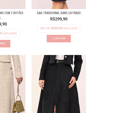
EANS COM 2 BOTÕES
SAIA TRADICIONAL JEANS LISTRADO
...
R$299,90
9,90
10
x de
R$29,99
sem juros
99
sem juros
COMPRAR
RAR