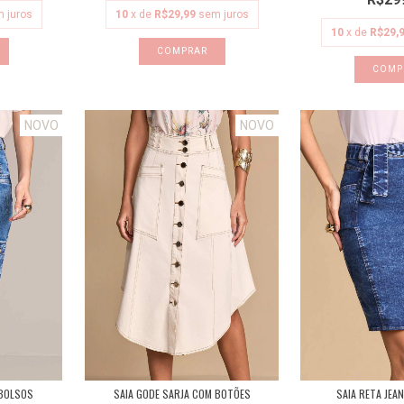
 juros
10
x de
R$29,99
sem juros
10
x de
R$29,
COMPRAR
COMP
NOVO
NOVO
 BOLSOS
SAIA GODE SARJA COM BOTÕES
SAIA RETA JEA