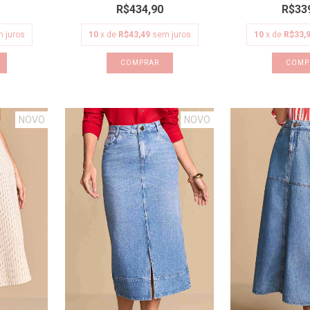
R$434,90
R$33
 juros
10
x de
R$43,49
sem juros
10
x de
R$33,
COMPRAR
COMP
NOVO
NOVO