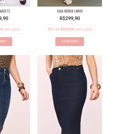
RES
NADETE
SAIA NÚBIA LINHO
9,90
R$299,90
99
sem juros
10
x de
R$29,99
sem juros
RAR
COMPRAR