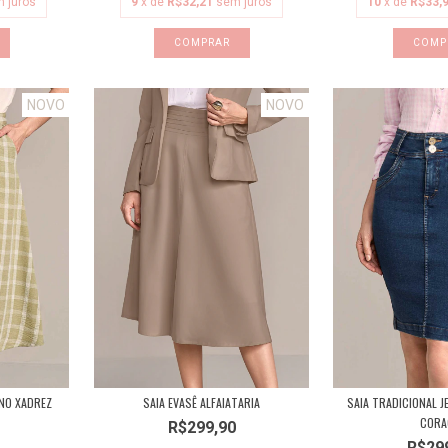
9
x de
R$32,21
sem juros
10
x de
R$33,
 juros
COMPRAR
COMP
NOVO
NOVO
ANO XADREZ
SAIA EVASÊ ALFAIATARIA
SAIA TRADICIONAL J
CORAÇ
R$299,90
R$29