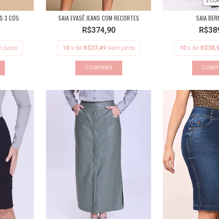
3 CO
NS 3 CÓS
SAIA EVASÊ JEANS COM RECORTES
SAIA BER
R$374,90
R$38
 juros
10
x de
R$37,49
sem juros
10
x de
R$38,
COMPRAR
COMP