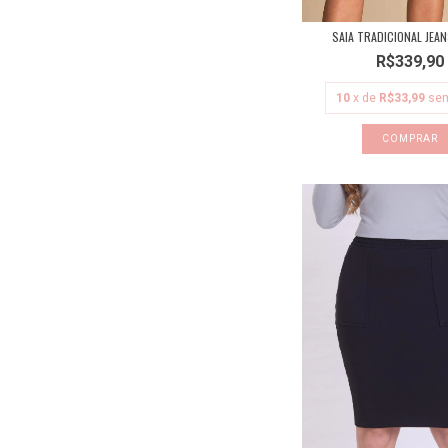
SAIA TRADICIONAL JEA
R$339,90
10
x de
R$33,99
sem
COMPRAR