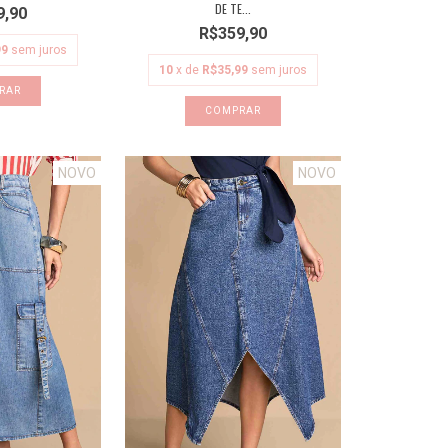
DE TE...
9,90
R$359,90
99
sem juros
10
x de
R$35,99
sem juros
RAR
COMPRAR
NOVO
NOVO