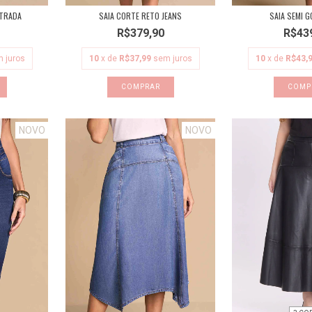
STRADA
SAIA SEMI G
SAIA CORTE RETO JEANS
R$43
R$379,90
 juros
10
x de
R$43,
10
x de
R$37,99
sem juros
COMP
COMPRAR
NOVO
NOVO