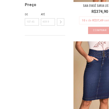
Preço
SAIA EVASÊ SARJA LI
R$374,90
DE
ATÉ
10
x de
R$37,49
sem
COMPRAR