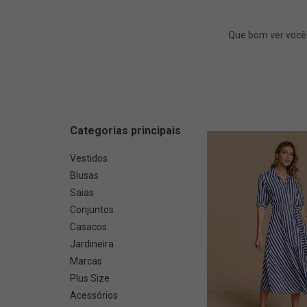
Que bom ver você aqui!! - Já vi que você tem bom gosto!! Fique a vontade pa
Categorias principais
Vestidos
Blusas
Saias
Conjuntos
Casacos
Jardineira
Marcas
Plus Size
Acessórios