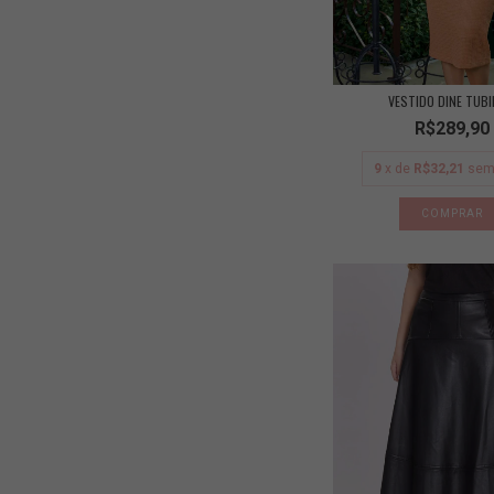
VESTIDO DINE TUB
R$289,90
9
x de
R$32,21
sem
COMPRAR