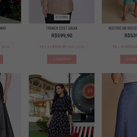
3 CORES
INHO
TRENCH COST DALVA
VESTIDO EM VISCO
R$599,90
R$53
 juros
10
x de
R$59,99
sem juros
10
x de
R$53,
COMPRAR
COMP