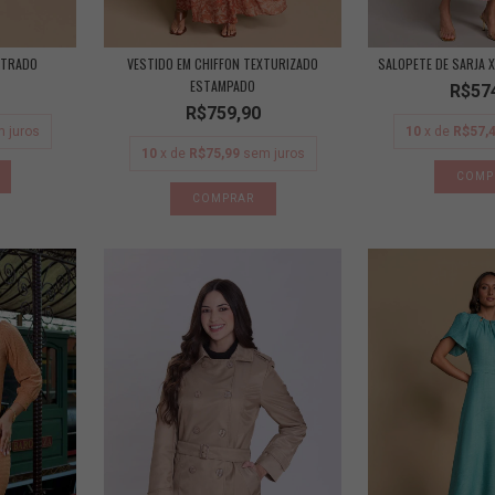
STRADO
VESTIDO EM CHIFFON TEXTURIZADO
SALOPETE DE SARJA 
ESTAMPADO
R$57
R$759,90
 juros
10
x de
R$57,
10
x de
R$75,99
sem juros
COMP
COMPRAR