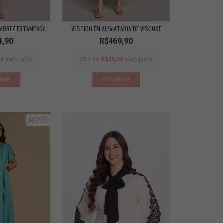
XADREZ ESTAMPADA
VESTIDO EM ALFAIATARIA DE VISCOSE
4,90
R$469,90
49
sem juros
10
x de
R$46,99
sem juros
RAR
COMPRAR
NOVO