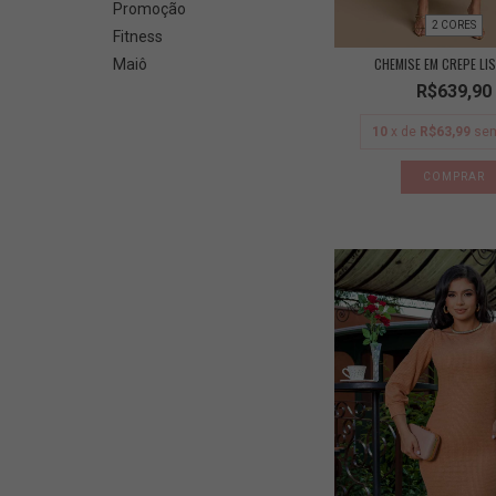
Promoção
2 CORES
Fitness
CHEMISE EM CREPE LI
Maiô
R$639,90
10
x de
R$63,99
sem
COMPRAR