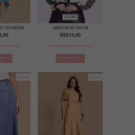
3 CORES
SE TEXTURIZADA
CAMISA KALINE 21914 HK
9,90
R$319,90
99
sem juros
10
x de
R$31,99
sem juros
RAR
COMPRAR
NOVO
NOVO