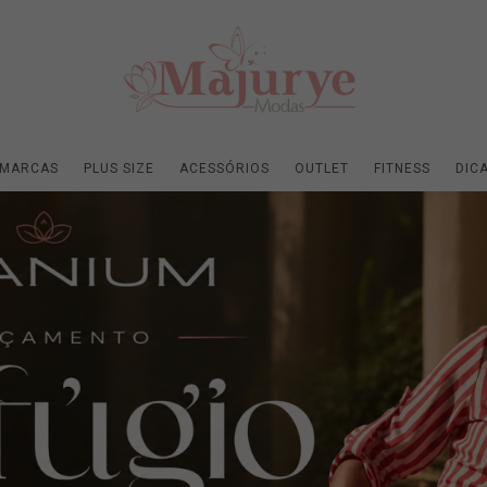
MARCAS
PLUS SIZE
ACESSÓRIOS
OUTLET
FITNESS
DIC
eva-se para receber novidades!