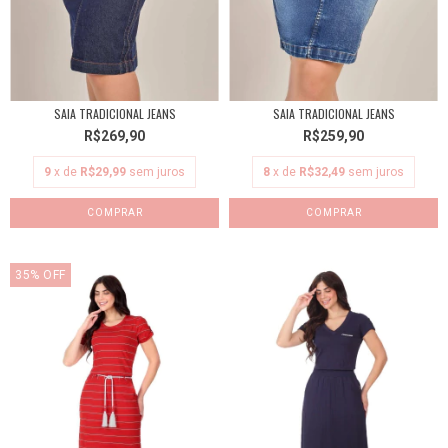
SAIA TRADICIONAL JEANS
SAIA TRADICIONAL JEANS
R$269,90
R$259,90
9
x de
R$29,99
sem juros
8
x de
R$32,49
sem juros
COMPRAR
COMPRAR
35
%
OFF