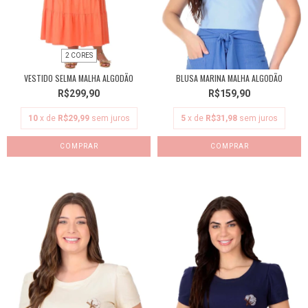
2 CORES
VESTIDO SELMA MALHA ALGODÃO
BLUSA MARINA MALHA ALGODÃO
R$299,90
R$159,90
10
x de
R$29,99
sem juros
5
x de
R$31,98
sem juros
COMPRAR
COMPRAR