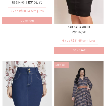
R$152,70
R$234,90
5
x de
R$30,54
sem juros
COMPRAR
SAIA SARJA VECCHI
R$189,90
6
x de
R$31,65
sem juros
COMPRAR
50
%
OFF