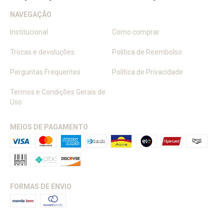
NAVEGAÇÃO
Institucional
Como comprar
Trocas e devoluções
Política de Reembolso
Perguntas Frequentes
Política de Privacidade
Termos e Condições Gerais de
Uso
MEIOS DE PAGAMENTO
FORMAS DE ENVIO