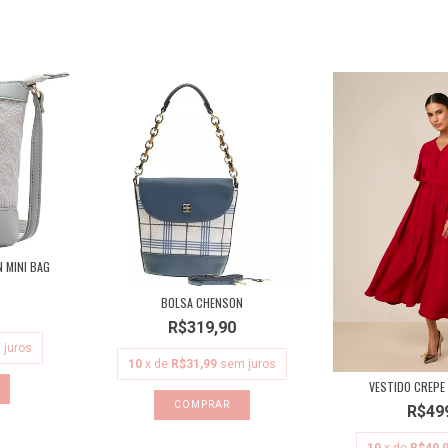
 MINI BAG
BOLSA CHENSON
R$319,90
 juros
10
x de
R$31,99
sem juros
VESTIDO CREPE
COMPRAR
R$49