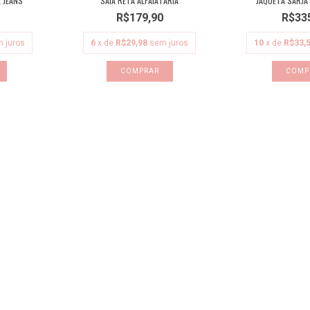
 JEANS
SAIA RETA ALFAIATARIA
JAQUETA SARJA
R$179,90
R$33
 juros
6
x de
R$29,98
sem juros
10
x de
R$33,
COMPRAR
COMP