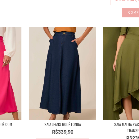
10
x de
R$49,
COMP
GODÊ COM
SAIA JEANS GODÊ LONGA
SAIA MALHA EVA
TRANSP
R$339,90
R$23