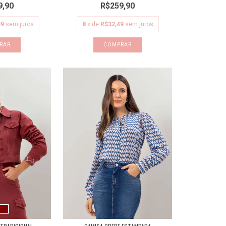
9,90
R$259,90
99
sem juros
8
x de
R$32,49
sem juros
RAR
COMPRAR