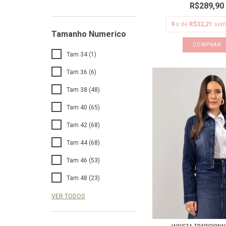
R$289,90
9
x de
R$32,21
sem
Tamanho Numerico
COMPRAR
Tam 34 (1)
Tam 36 (6)
Tam 38 (48)
Tam 40 (65)
Tam 42 (68)
Tam 44 (68)
Tam 46 (53)
Tam 48 (23)
VER TODOS