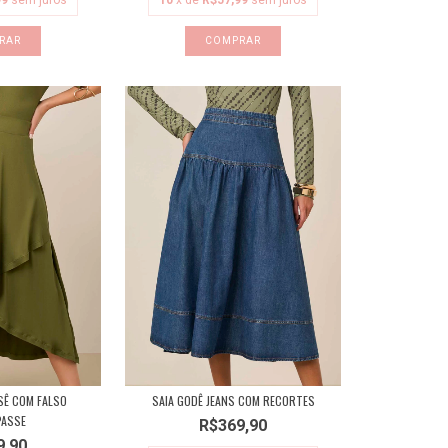
99
sem juros
10
x de
R$57,99
sem juros
RAR
COMPRAR
SÊ COM FALSO
SAIA GODÊ JEANS COM RECORTES
ASSE
R$369,90
9,90