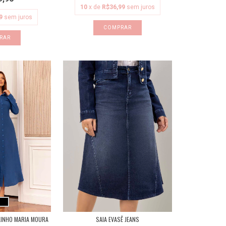
10
x de
R$36,99
sem juros
9
sem juros
COMPRAR
RAR
LINHO MARIA MOURA
SAIA EVASÊ JEANS