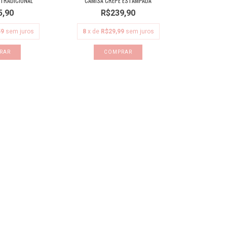
 TRADICIONAL
CAMISA CREPE ESTAMPADA
5,90
R$239,90
59
sem juros
8
x de
R$29,99
sem juros
RAR
COMPRAR