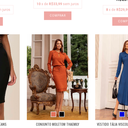
10
x de
R$33,99
sem juros
 juros
8
x de
R$29,9
COMPRAR
COMP
JEANS
CONJUNTO MOLETOM THAEMILY
VESTIDO TÁLIA VISCO