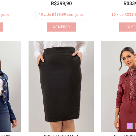
R$399,90
R$33
 juros
10
x de
R$39,99
sem juros
10
x de
R$33,
COMPRAR
COMP