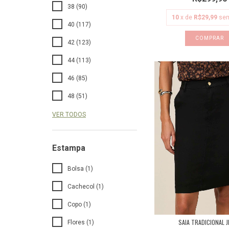
38 (90)
10
x de
R$29,99
sem
40 (117)
COMPRAR
42 (123)
44 (113)
46 (85)
48 (51)
VER TODOS
Estampa
Bolsa (1)
Cachecol (1)
Copo (1)
SAIA TRADICIONAL 
Flores (1)