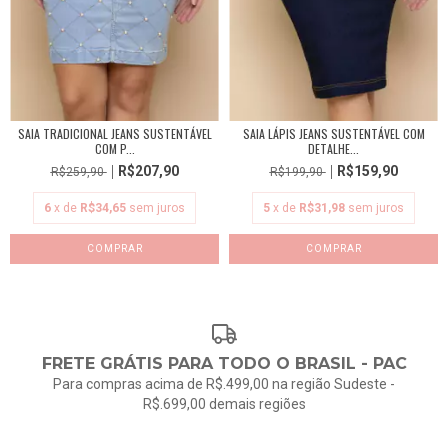
SAIA TRADICIONAL JEANS SUSTENTÁVEL
SAIA LÁPIS JEANS SUSTENTÁVEL COM
COM P...
DETALHE...
R$207,90
R$159,90
R$259,90
R$199,90
6
x de
R$34,65
sem juros
5
x de
R$31,98
sem juros
COMPRAR
COMPRAR
FRETE GRÁTIS PARA TODO O BRASIL - PAC
Para compras acima de R$.499,00 na região Sudeste -
R$.699,00 demais regiões