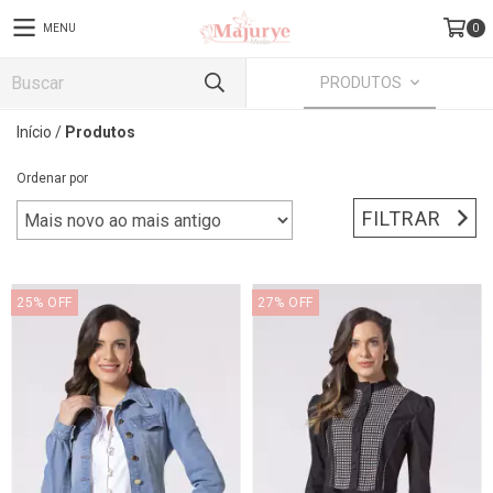
MENU
0
PRODUTOS
Início
/
Produtos
Ordenar por
FILTRAR
25
%
OFF
27
%
OFF