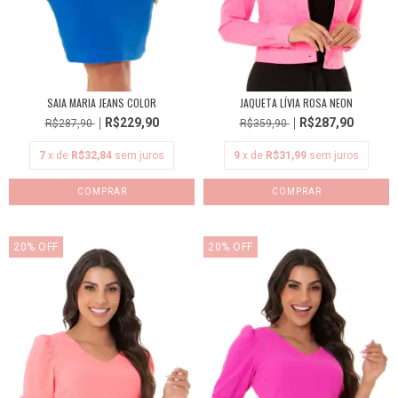
SAIA MARIA JEANS COLOR
JAQUETA LÍVIA ROSA NEON
R$229,90
R$287,90
R$287,90
R$359,90
7
x de
R$32,84
sem juros
9
x de
R$31,99
sem juros
COMPRAR
COMPRAR
20
%
OFF
20
%
OFF