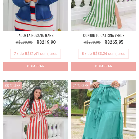
JAQUETA ROSANA JEANS
CONJUNTO CATRINA VERDE
R$219,90
R$265,95
R$299,90
R$379,90
7
x de
R$31,41
sem juros
8
x de
R$33,24
sem juros
COMPRAR
COMPRAR
30
%
OFF
21
%
OFF