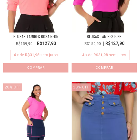
BLUSAS TAMIRES ROSA NEON
BLUSAS TAMIRES PINK
R$127,90
R$127,90
R$159,90
R$159,90
4
x de
R$31,98
sem juros
4
x de
R$31,98
sem juros
COMPRAR
COMPRAR
20
%
OFF
20
%
OFF