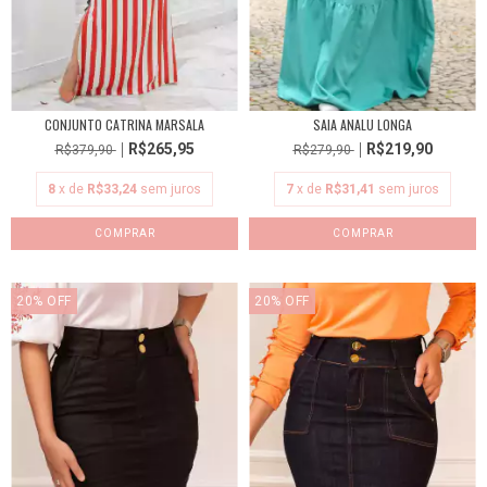
CONJUNTO CATRINA MARSALA
SAIA ANALU LONGA
R$265,95
R$219,90
R$379,90
R$279,90
8
x de
R$33,24
sem juros
7
x de
R$31,41
sem juros
COMPRAR
COMPRAR
20
%
OFF
20
%
OFF