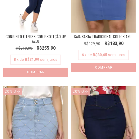
CONJUNTO FITNESS COM PROTEÇÃO UV
SAIA SARJA TRADICIONAL COLLOR AZUL
AZUL
R$183,90
R$229,90
R$255,90
R$319,90
6
x de
R$30,65
sem juros
8
x de
R$31,99
sem juros
COMPRAR
COMPRAR
20
%
OFF
20
%
OFF