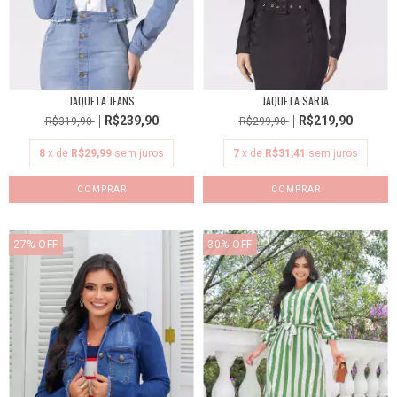
JAQUETA JEANS
JAQUETA SARJA
R$239,90
R$219,90
R$319,90
R$299,90
8
x de
R$29,99
sem juros
7
x de
R$31,41
sem juros
COMPRAR
COMPRAR
27
%
OFF
30
%
OFF