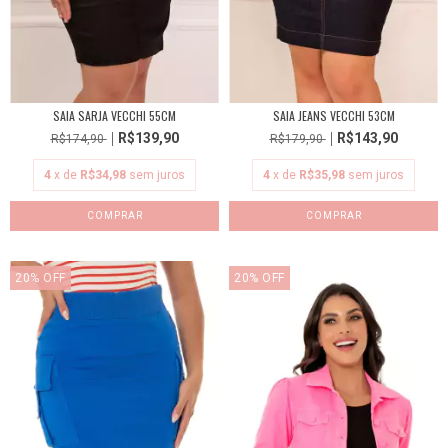
SAIA SARJA VECCHI 55CM
SAIA JEANS VECCHI 53CM
R$139,90
R$143,90
R$174,90
R$179,90
4
x de
R$34,98
sem juros
4
x de
R$35,98
sem juros
COMPRAR
COMPRAR
20
%
OFF
20
%
OFF